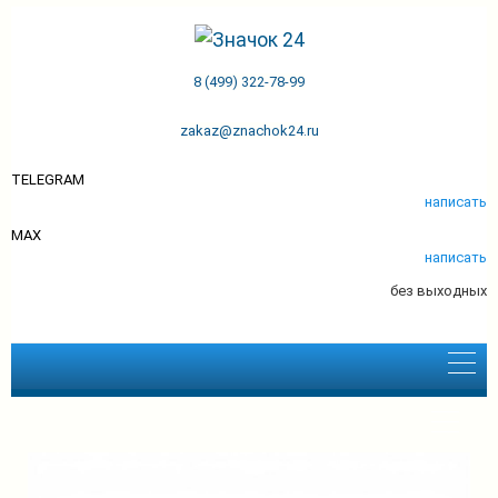
8 (499) 322-78-99
zakaz@znachok24.ru
ZNACHOK24.RU
TELEGRAM
СУВЕНИРЫ
написать
MAX
Изготавливаем
написать
значки,
без выходных
магниты,
брелоки,
открывалки,
зеркала,
закладки,
медали и