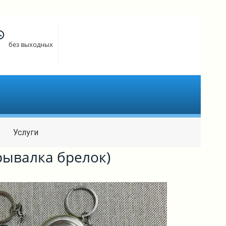
без выходных
Услуги
рывалка брелок)