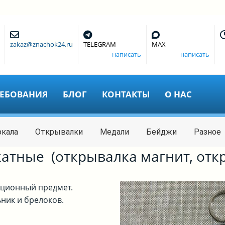
zakaz@znachok24.ru
TELEGRAM
MAX
написать
написать
РЕБОВАНИЯ
БЛОГ
КОНТАКТЫ
О НАС
ркала
Открывалки
Медали
Бейджи
Разное
атные (открывалка магнит, отк
кционный предмет.
ник и брелоков.